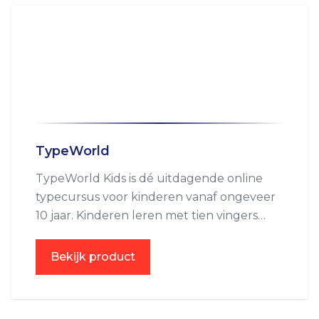
TypeWorld
TypeWorld Kids is dé uitdagende online
typecursus voor kinderen vanaf ongeveer
10 jaar. Kinderen leren met tien vingers
blind typen en ze ontvangen een
certificaat als afsluiting van de cursus.
Bekijk product
TypeWorld Kids staat midden in de
belevingswereld van het kind, is zeer
interactief en volledig online.