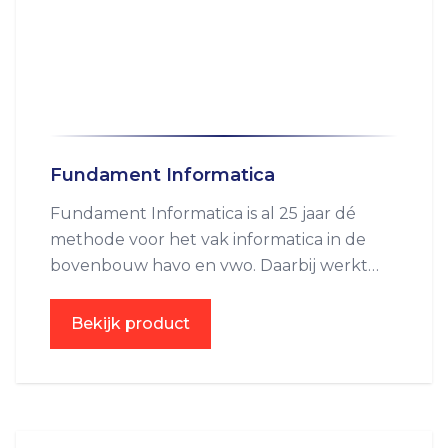
Fundament Informatica
Fundament Informatica is al 25 jaar dé
methode voor het vak informatica in de
bovenbouw havo en vwo. Daarbij werkt
Fundament Informatica met een up-to-
date en didactische sterke online
Bekijk product
omgeving.