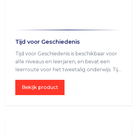
Tijd voor Geschiedenis
Tijd voor Geschiedenis is beschikbaar voor
alle niveaus en leerjaren, en bevat een
leerroute voor het tweetalig onderwijs. Tijd
voor Geschiedenis ondersteunt het
lesgeven, het leerproces en draagt bij aan
Bekijk product
lesoptimalisatie.