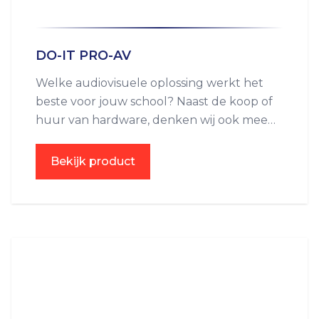
DO-IT PRO-AV
Welke audiovisuele oplossing werkt het
beste voor jouw school? Naast de koop of
huur van hardware, denken wij ook mee
over geschikte software. Bijvoorbeeld de
integratie van digitale lesmethoden.
Bekijk product