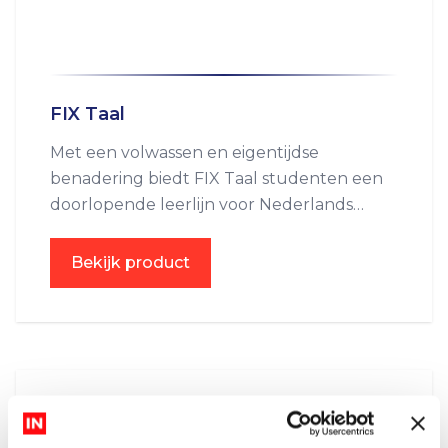
FIX Taal
Met een volwassen en eigentijdse
benadering biedt FIX Taal studenten een
doorlopende leerlijn voor Nederlands
(niveau Opstap 1F, 1F, 2F en 3F), Engels
(niveau A1, A2, B1 en B2), Duits
Bekijk product
(opstartniveau, A1, A2 en B1), Spaans (A1 en
A2) én Papiamento (2F).