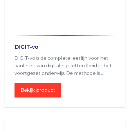
DIGIT-vo
DIGIT-vo is dé complete leerlijn voor het
aanleren van digitale geletterdheid in het
voortgezet onderwijs. De methode is
volledig online, altijd actueel, direct
inzetbaar en uitermate geschikt voor tto-
Bekijk product
scholen. DIGIT is namelijk ook beschikbaar
in het Engels! Ook is het met DIGIT-vo
mogelijk digitale geletterdheid te
integreren met bestaande vakken.