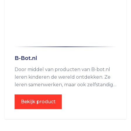
B-Bot.nl
Door middel van producten van B-bot.nl
leren kinderen de wereld ontdekken. Ze
leren samenwerken, maar ook zelfstandig
te zijn. Ze ontwikkelen hun creativiteit en
ruimtelijk inzicht.
Bekijk product