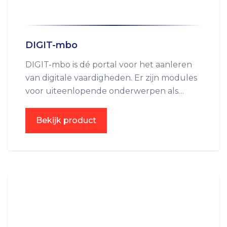
DIGIT-mbo
DIGIT-mbo is dé portal voor het aanleren
van digitale vaardigheden. Er zijn modules
voor uiteenlopende onderwerpen als
onder andere: Windows, Office, Google
Docs, Internet en E-mail, Digiveiligheid,
Bekijk product
Social Media en Online Samenwerken.