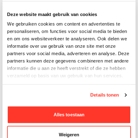
Deze website maakt gebruik van cookies
We gebruiken cookies om content en advertenties te
personaliseren, om functies voor social media te bieden
iSociety
en om ons websiteverkeer te analyseren. Ook delen we
informatie over uw gebruik van onze site met onze
iSociety is dé nieuwe digitale methode voor
partners voor social media, adverteren en analyse. Deze
zowel maatschappijleer als
partners kunnen deze gegevens combineren met andere
burgerschapsvorming. Bij iSociety
informatie die u aan ze heeft verstrekt of die ze hebben
bestuderen we maatschappelijke
verzameld op basis van uw gebruik van hun services.
problemen.
Bekijk product
Details tonen
Alles toestaan
Weigeren