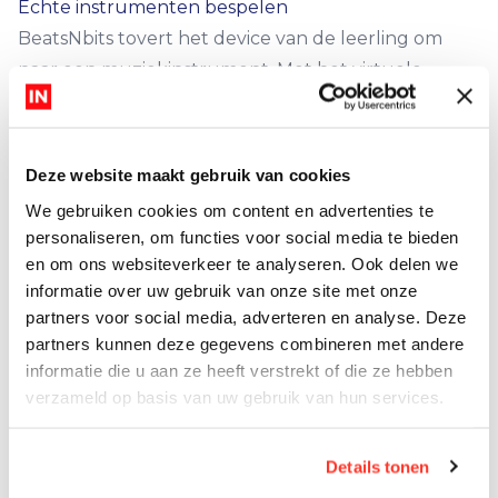
Echte instrumenten bespelen
BeatsNbits tovert het device van de leerling om
naar een muziekinstrument. Met het virtuele
keyboard kan de leerling op zijn eigen device
oefenen met feedback. Met behulp van
instructievideo’s leren leerlingen echte
Deze website maakt gebruik van cookies
instrumenten bespelen, zoals een gitaar, basgitaar,
We gebruiken cookies om content en advertenties te
drums en een keyboard. Met de sequencer maken
personaliseren, om functies voor social media te bieden
zij hun eigen mixen en in Songlab zingen en spelen
en om ons websiteverkeer te analyseren. Ook delen we
leerlingen actuele (pop)liedjes.
informatie over uw gebruik van onze site met onze
partners voor social media, adverteren en analyse. Deze
Trainen
partners kunnen deze gegevens combineren met andere
Met het onderdeel Skillz kan de leerling
informatie die u aan ze heeft verstrekt of die ze hebben
notennamen en rusten oefenen en zijn gehoor
verzameld op basis van uw gebruik van hun services.
trainen. De levels starten eenvoudig en gaan tot
conservatoriumniveau.
Details tonen
Lesmateriaal voor onderbouw, bovenbouw en TTO