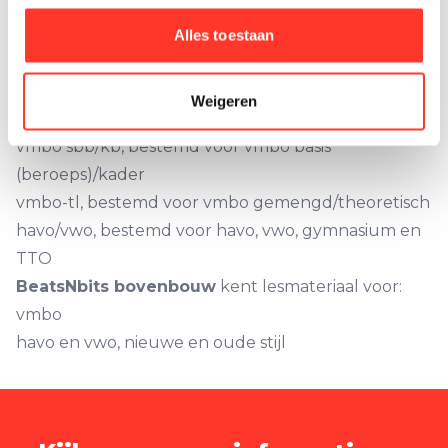
BeatsNbits is geschikt voor alle niveaus in het
voortgezet onderwijs en het tweetalig onderwijs.
Alles toestaan
BeatsNbits voor de onderbouw
biedt het
lesmateriaal op vier niveaus aan:
Weigeren
PRO, bestemd voor vmbo-praktijkonderwijs
vmbo sbb/kb, bestemd voor vmbo basis
(beroeps)/kader
vmbo-tl, bestemd voor vmbo gemengd/theoretisch
havo/vwo, bestemd voor havo, vwo, gymnasium en
TTO
BeatsNbits bovenbouw
kent lesmateriaal voor:
vmbo
havo en vwo, nieuwe en oude stijl