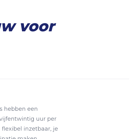
uw voor
es hebben een
 vijfentwintig uur per
lexibel inzetbaar, je
binatie maken.