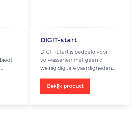
DIGIT-start
DIGIT-Start is bedoeld voor
biedt
volwassenen met geen of
weinig digitale vaardigheden.
or
Bij de uitleg gaan we uit van
tap 1F,
laaggeletterden.
Bekijk product
veau A1,
 B1),