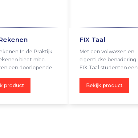
 Rekenen
FIX Taal
kenen In de Praktijk.
Met een volwassen en
ekenen biedt mbo-
eigentijdse benadering 
ten een doorlopende
FIX Taal studenten een
n aan voor mbo-niveau 2,
doorlopende leerlijn vo
Nederlands (niveau Ops
jk product
Bekijk product
1F, 2F en 3F), Engels (ni
A2, B1 en B2), Duits
(opstartniveau, A1, A2 en
Spaans (A1 en A2) én
Papiamento (2F).