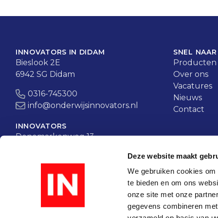
INNOVATORS IN DIDAM
SNEL NAAR
Bieslook 2E
Producten
6942 SG Didam
Over ons
Vacatures
0316-745300
Nieuws
info@onderwijsinnovators.nl
Contact
INNOVATORS
Denemarkenweg 13
2411 RK Bodegraven
Deze website maakt gebru
0172-650983
We gebruiken cookies om c
info@onderwijsinnovators.nl
te bieden en om ons websi
onze site met onze partne
gegevens combineren met a
verzameld op basis van uw