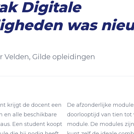
ak Digitale
igheden was nie
r Velden, Gilde opleidingen
t krijgt de docent een
De afzonderlijke modul
 en alle beschikbare
doorlooptijd van tien tot
eaus. Een student koopt
module. De modules zijn f
ule die hij nodig heeft.
kunt zelf de ideale com