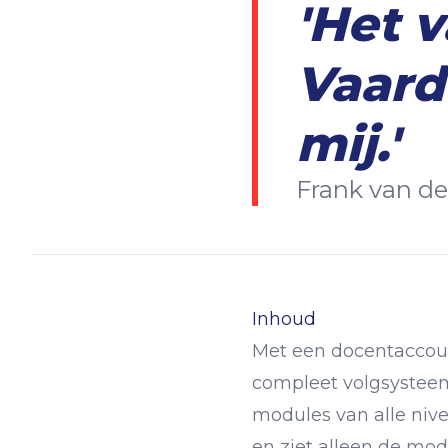
'Het v
Vaard
mij.'
Frank van de
Inhoud
Met een docentaccoun
compleet volgsysteem
modules van alle niv
en ziet alleen de mod