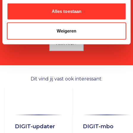
Kijk voor meer informatie op
Alles toestaan
onze productwebsite!
Weigeren
Klik hier
Dit vind jij vast ook interessant:
DIGIT-updater
DIGIT-mbo