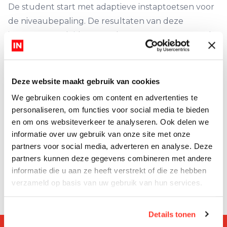
De student start met adaptieve instaptoetsen voor
de niveaubepaling. De resultaten van deze
instaptoetsen leiden vervolgens tot een maatwerk-
lespakket. Zo heeft iedere student zijn eigen
virtuele leerroute. Deze leerroute bevat een
uitgebreid scala van theorie, praktijkopdrachten en
Deze website maakt gebruik van cookies
toetsen, dat in uitgekiende volgorde wordt
We gebruiken cookies om content en advertenties te
aangeboden.
personaliseren, om functies voor social media te bieden
GRIP Rekenen is praktisch en realistisch, vanwege
en om ons websiteverkeer te analyseren. Ook delen we
informatie over uw gebruik van onze site met onze
het toepassen van aansprekende contexten in de
partners voor social media, adverteren en analyse. Deze
leerroutes. De context wordt geboden in vijf
partners kunnen deze gegevens combineren met andere
thema’s die aansluiten op de belevingswereld van
informatie die u aan ze heeft verstrekt of die ze hebben
de studenten: studie en werk, vervoer, wonen, vrije
verzameld op basis van uw gebruik van hun services.
tijd en burgerschap.
Details tonen