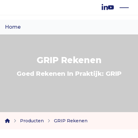
Men
Ga naar de inhoud
Home
Producten
Nascholing
GRIP Rekenen
Evenementen
Goed Rekenen In Praktijk: GRIP
Vodcast: Over leermiddelen
Over INNOVATORS
Nieuws
Producten
GRIP Rekenen
home
Vacatures