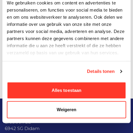
We gebruiken cookies om content en advertenties te
personaliseren, om functies voor social media te bieden
Heb je interesse of wil je samen
en om ons websiteverkeer te analyseren. Ook delen we
verkennen wat er mogelijk is? Neem
informatie over uw gebruik van onze site met onze
partners voor social media, adverteren en analyse. Deze
gerust contact met ons op, dan
partners kunnen deze gegevens combineren met andere
denken we graag met je mee!
informatie die u aan ze heeft verstrekt of die ze hebben
verzameld op basis van uw gebruik van hun services.
Neem contact op
Details tonen
Alles toestaan
Weigeren
INNOVATORS IN DIDAM
Bieslook 2E
6942 SG Didam