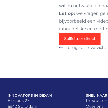
willen ontwikkelen na
Let op:
we vragen geïn
bijvoorbeeld een video
inhoudelijke en method
Solliciteer direct
terug naar overzicht
INNOVATORS IN DIDAM
SNEL NAAR
Bieslook 2E
Producten
6942 SG Didam
Over ons