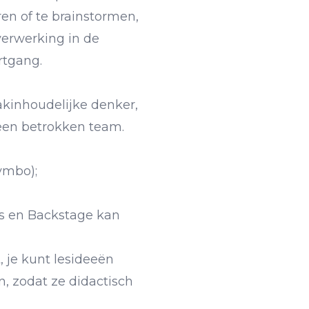
ren of te brainstormen,
 verwerking in de
rtgang.
akinhoudelijke denker,
 een betrokken team.
vmbo);
ts en Backstage kan
, je kunt lesideeën
 zodat ze didactisch