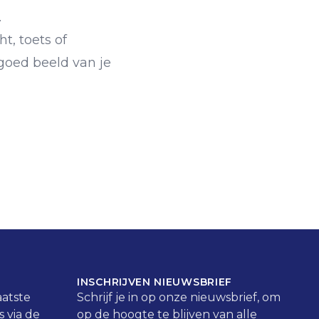
.
, toets of
 goed beeld van je
INSCHRIJVEN NIEUWSBRIEF
aatste
Schrijf je in op onze nieuwsbrief, om
 via de
op de hoogte te blijven van alle