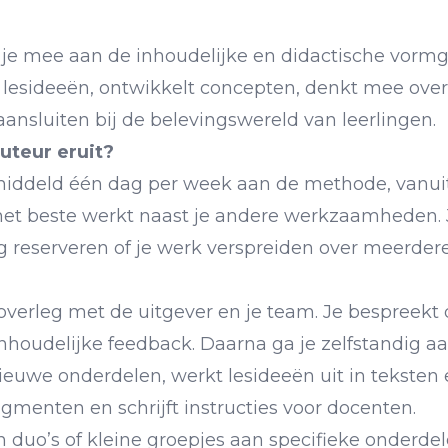
 je mee aan de inhoudelijke en didactische vorm
lesideeën, ontwikkelt concepten, denkt mee over
aansluiten bij de belevingswereld van leerlingen.
auteur eruit?
middeld één dag per week aan de methode, vanuit
het beste werkt naast je andere werkzaamheden. Je 
dag reserveren of je werk verspreiden over meerd
overleg met de uitgever en je team. Je bespreekt 
houdelijke feedback. Daarna ga je zelfstandig aan
euwe onderdelen, werkt lesideeën uit in teksten 
gmenten en schrijft instructies voor docenten.
duo’s of kleine groepjes aan specifieke onderdele