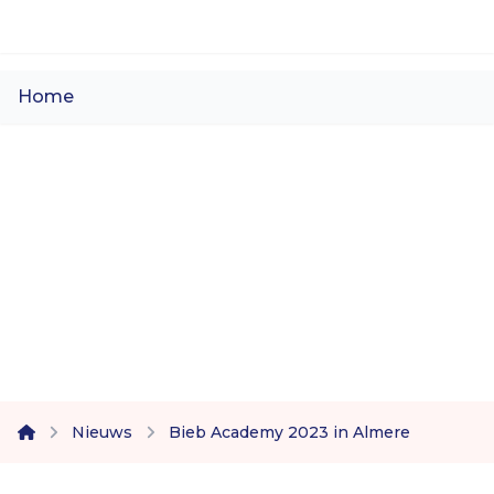
Ga naar de inhoud
Home
Producten
Nascholing
Evenementen
Vodcast: Over leermiddelen
Over INNOVATORS
Nieuws
Nieuws
Bieb Academy 2023 in Almere
home
Vacatures