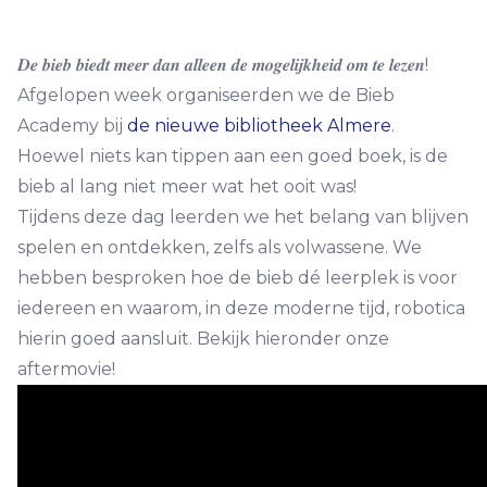
𝑫𝒆 𝒃𝒊𝒆𝒃 𝒃𝒊𝒆𝒅𝒕 𝒎𝒆𝒆𝒓 𝒅𝒂𝒏 𝒂𝒍𝒍𝒆𝒆𝒏 𝒅𝒆 𝒎𝒐𝒈𝒆𝒍𝒊𝒋𝒌𝒉𝒆𝒊𝒅 𝒐𝒎 𝒕𝒆 𝒍𝒆𝒛𝒆𝒏!
Afgelopen week organiseerden we de Bieb
Academy bij
de nieuwe bibliotheek Almere
.
Hoewel niets kan tippen aan een goed boek, is de
bieb al lang niet meer wat het ooit was!
Tijdens deze dag leerden we het belang van blijven
spelen en ontdekken, zelfs als volwassene. We
hebben besproken hoe de bieb dé leerplek is voor
iedereen en waarom, in deze moderne tijd, robotica
hierin goed aansluit. Bekijk hieronder onze
aftermovie!