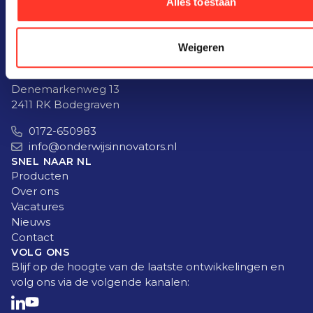
Alles toestaan
6942 SG Didam
0316-745300
info@onderwijsinnovators.nl
Weigeren
INNOVATORS
Denemarkenweg 13
2411 RK Bodegraven
0172-650983
info@onderwijsinnovators.nl
SNEL NAAR NL
Producten
Over ons
Vacatures
Nieuws
Contact
VOLG ONS
Blijf op de hoogte van de laatste ontwikkelingen en
volg ons via de volgende kanalen: