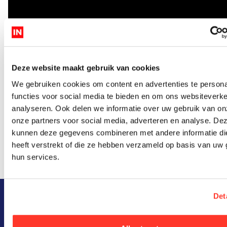
Deze website maakt gebruik van cookies
We gebruiken cookies om content en advertenties te persona
functies voor social media te bieden en om ons websiteverke
analyseren. Ook delen we informatie over uw gebruik van on
onze partners voor social media, adverteren en analyse. De
kunnen deze gegevens combineren met andere informatie di
Meer weten over deze dag? Neem
contact
met ons
heeft verstrekt of die ze hebben verzameld op basis van uw 
op, we vertellen je er graag meer over.
hun services.
Det
INNOVATORS IN DIDAM
Bieslook 2E